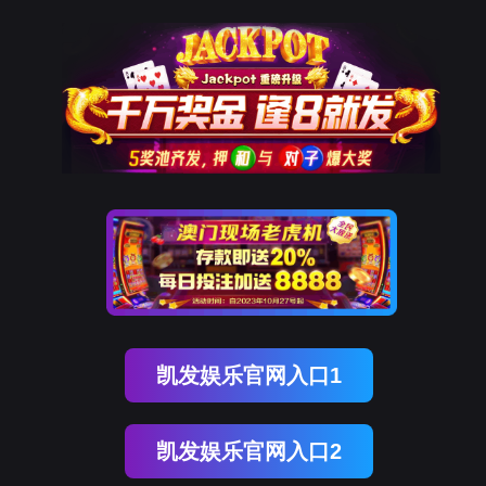
首页
关于凯发K8官网
产品展示
k8凯发(中国)天生赢家·一触即发
联系我们