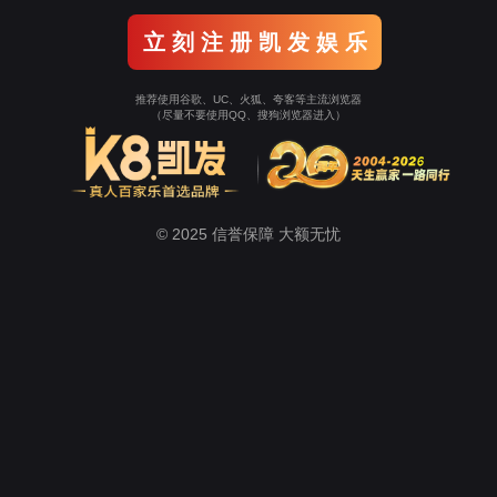
关于凯发K8官网
公司简介
公司文化
产
)天生赢家·一触即发
联系我们
包装机械自动化优质供应商
专业包装机械生产厂家(已成立13年10个月10天)